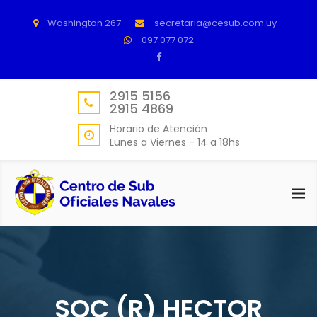
Washington 267
secretaria@cesub.com.uy
097 077 072
2915 5156
2915 4869
Horario de Atención
Lunes a Viernes - 14 a 18hs
SOC (R) HECTOR